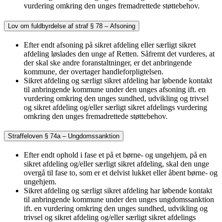
vurdering omkring den unges fremadrettede støttebehov.
Lov om fuldbyrdelse af straf § 78 – Afsoning
Efter endt afsoning på sikret afdeling eller særligt sikret
afdeling løslades den unge af Retten. Såfremt det vurderes, at
der skal ske andre foranstaltninger, er det anbringende
kommune, der overtager handleforpligtelsen.
Sikret afdeling og særligt sikret afdeling har løbende kontakt
til anbringende kommune under den unges afsoning ift. en
vurdering omkring den unges sundhed, udvikling og trivsel
og sikret afdeling og/eller særligt sikret afdelings vurdering
omkring den unges fremadrettede støttebehov.
Straffeloven § 74a – Ungdomssanktion
Efter endt ophold i fase et på et børne- og ungehjem, på en
sikret afdeling og/eller særligt sikret afdeling, skal den unge
overgå til fase to, som er et delvist lukket eller åbent børne- og
ungehjem.
Sikret afdeling og særligt sikret afdeling har løbende kontakt
til anbringende kommune under den unges ungdomssanktion
ift. en vurdering omkring den unges sundhed, udvikling og
trivsel og sikret afdeling og/eller særligt sikret afdelings