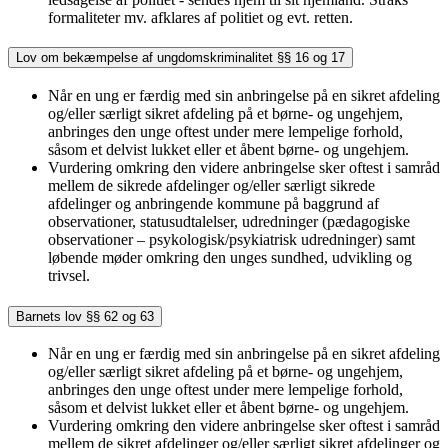
formaliteter mv. afklares af politiet og evt. retten.
Lov om bekæmpelse af ungdomskriminalitet §§ 16 og 17
Når en ung er færdig med sin anbringelse på en sikret afdeling
og/eller særligt sikret afdeling på et børne- og ungehjem,
anbringes den unge oftest under mere lempelige forhold,
såsom et delvist lukket eller et åbent børne- og ungehjem.
Vurdering omkring den videre anbringelse sker oftest i samråd
mellem de sikrede afdelinger og/eller særligt sikrede
afdelinger og anbringende kommune på baggrund af
observationer, statusudtalelser, udredninger (pædagogiske
observationer – psykologisk/psykiatrisk udredninger) samt
løbende møder omkring den unges sundhed, udvikling og
trivsel.
Barnets lov §§ 62 og 63
Når en ung er færdig med sin anbringelse på en sikret afdeling
og/eller særligt sikret afdeling på et børne- og ungehjem,
anbringes den unge oftest under mere lempelige forhold,
såsom et delvist lukket eller et åbent børne- og ungehjem.
Vurdering omkring den videre anbringelse sker oftest i samråd
mellem de sikret afdelinger og/eller særligt sikret afdelinger og