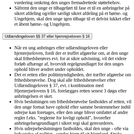
vurdering omkring den unges fremadrettede støttebehov.
Såfremt den unge er tilbageført til fase et til en anbringelse på
sikret afdeling og/eller særligt sikret afdeling på et børne- og
Ungehjem, skal den unge igen tilbage til et delvist lukket eller
et åbent børne- og Ungehjem.
Udlændingeloven §§ 37 eller hjemrejseloven § 16
Når en ung anbringes efter udlændingeloven eller
hjemrejseloven, fordi der er truffet afgørelse om, at den unge
skal frihedsberøves evt. for at sikre udvisning, vil det videre
forløb afhænge af, hvorvidt regelgrundlaget for den unges
ophold bliver ændret under opholdet.
Det er retten eller politimyndigheden, der træffer afgørelse om
frihedsberøvelse. Dog skal alle frihedsberøvelser efter
Udlændingeloven § 37, evt. i kombination med
Hjemrejselovens § 16, forelægges retten senest 3 døgn efter
anbringelsen er sket.
Hvis beslutningen om frihedsberøvelse fastholdes af retten, vil
den unge fortsat have ophold efter samme bestemmelser indtil
udrejse kan foretages, eller den unge bliver omfattet af andre
regler f.eks. "reglerne for lovligt ophold", hvorefter
anbringelsesgrundlaget i sikret regi skal genvurderes.
Hvis udrejsebeslutningen fastholdes, skal den unge - ofte via
ledsagelse af politiet - sendes hjem til sit hjemland. Straks